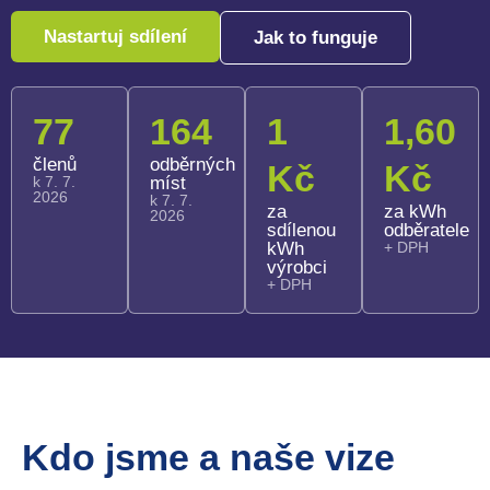
Nastartuj sdílení
Jak to funguje
77
164
1
1,60
členů
odběrných
Kč
Kč
k 7. 7.
míst
2026
k 7. 7.
za
za kWh
2026
sdílenou
odběratele
kWh
+ DPH
výrobci
+ DPH
Kdo jsme a naše vize