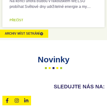
Na konci února budou v rakouském WELSU
probíhat Světové dny udržitelné energie a my…
PŘEČÍST
ARCHIV MÍST SETKÁNÍ
Novinky
SLEDUJTE NÁS NA: