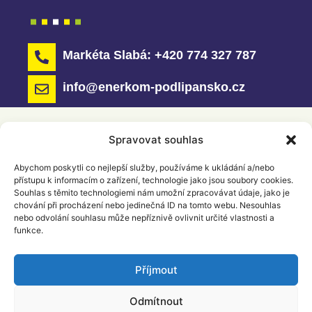
Markéta Slabá: +420 774 327 787
info@enerkom-podlipansko.cz
Spravovat souhlas
Abychom poskytli co nejlepší služby, používáme k ukládání a/nebo
přístupu k informacím o zařízení, technologie jako jsou soubory cookies.
Souhlas s těmito technologiemi nám umožní zpracovávat údaje, jako je
chování při procházení nebo jedinečná ID na tomto webu. Nesouhlas
nebo odvolání souhlasu může nepříznivě ovlivnit určité vlastnosti a
funkce.
Příjmout
2025 © ENERKOM PODLIPANSKO – Energetické
společenství
Odmítnout