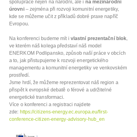
spolupráce nejen na národní, ale i
na mezinárodní
úrovni
– zejména při rozvoji komunitní energetiky,
kde se můžeme učit z příkladů dobré praxe napříč
Evropou.
Na konferenci budeme mít i
vlastní prezentační blok
,
ve kterém náš kolega představí náš model
ENERKOM Podlipansko, způsob naší práce v obcích
a to, jak přistupujeme k rozvoji energetického
managementu a komunitní energetiky ve venkovském
prostředí.
Jsme hrdí, že můžeme reprezentovat náš region a
přispět k evropské debatě o férové a udržitelné
energetické transformaci.
Více o konferenci a registraci najdete
zde:
https://citizens-energy.ec.
europa.eu/first-
conference-
citizen-energy-advisory-hub_en