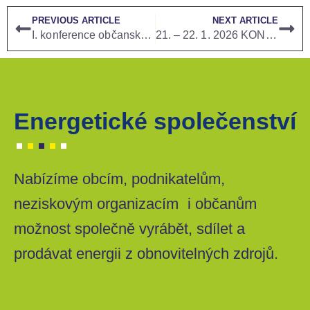
PREVIOUS ARTICLE
NEXT ARTICLE
I. konference občanského energetického poradenského centra
21. – 22. 1. 2026 KONFERENCE ENERGETICKÝ MANAGEMENT PRO MĚSTA A OBCE, PRAHA
Energetické společenství
Nabízíme obcím, podnikatelům,
neziskovým organizacím i občanům
možnost společně vyrábět, sdílet a
prodávat energii z obnovitelných zdrojů.