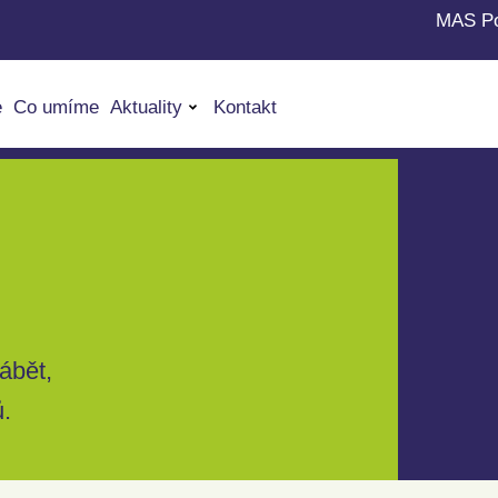
MAS Po
e
Co umíme
Aktuality
Kontakt
ábět,
ů.