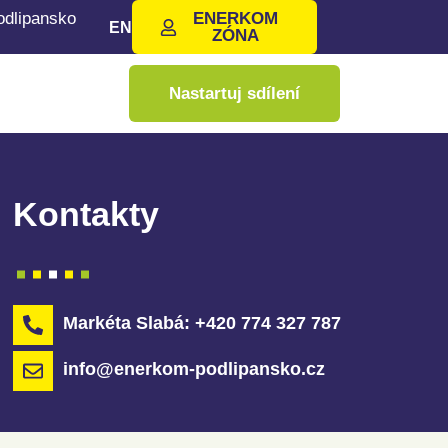
dlipansko
ENERKOM
EN
ZÓNA
Nastartuj sdílení
Kontakty
Markéta Slabá: +420 774 327 787
info@enerkom-podlipansko.cz